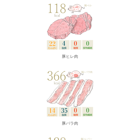
豚ヒレ肉
豚バラ肉