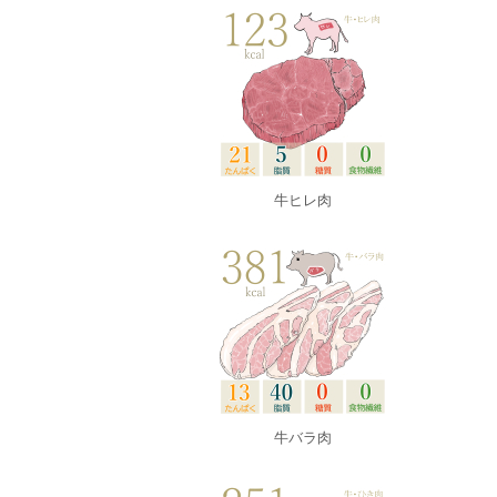
牛ヒレ肉
牛バラ肉