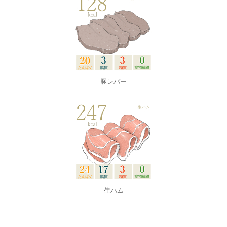
豚レバー
生ハム