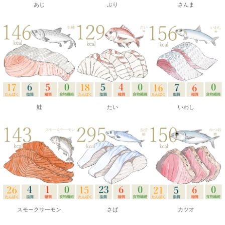
あじ
ぶり
さんま
鮭
たい
いわし
スモークサーモン
さば
カツオ