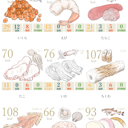
いくら
えび
たらこ
たこ
いか
ちくわ