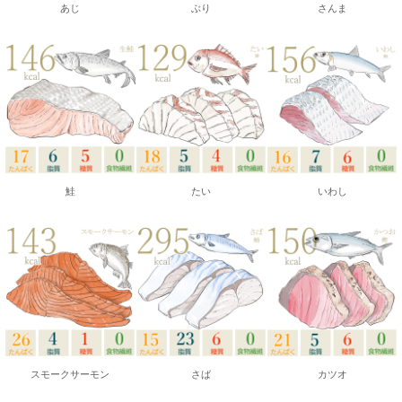
あじ
ぶり
さんま
鮭
たい
いわし
スモークサーモン
さば
カツオ