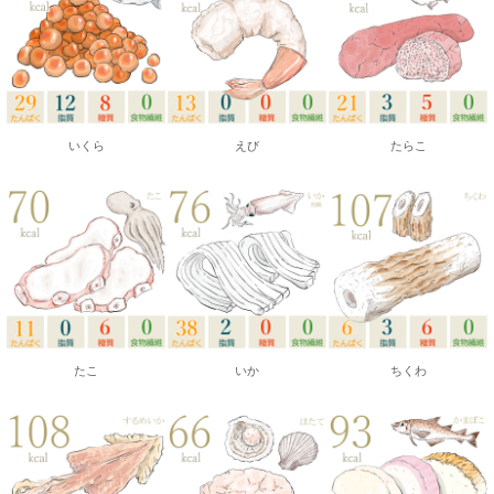
いくら
えび
たらこ
たこ
いか
ちくわ