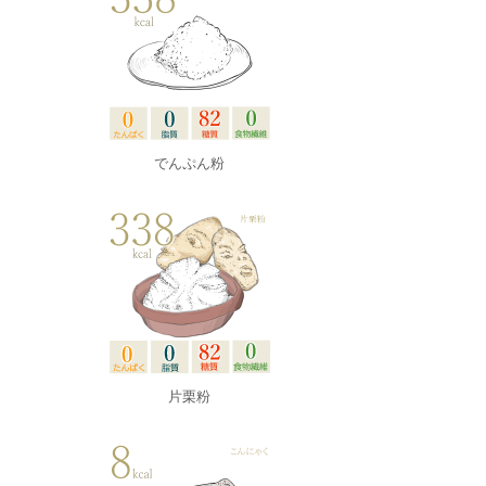
でんぷん粉
片栗粉