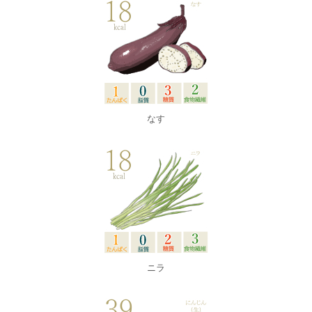
なす
ニラ