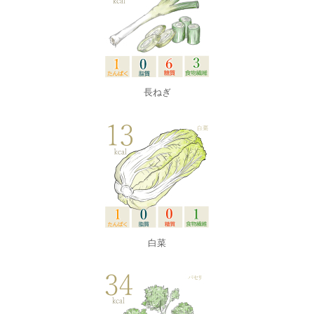
長ねぎ
白菜