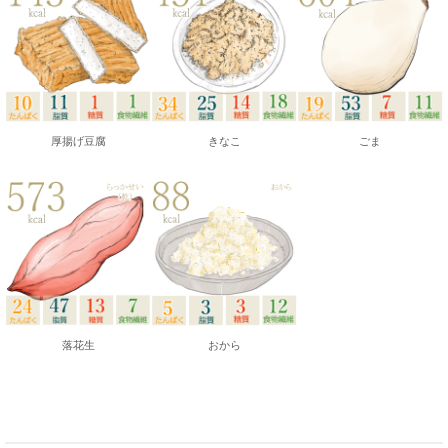
厚揚げ豆腐
きなこ
ごま
落花生
おから