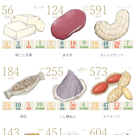
絹ごし豆腐
あずき
カシューナッツ
納豆
こし練あん
ピーナッツ