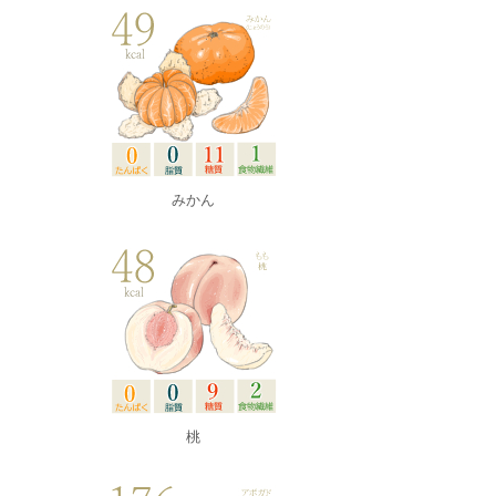
みかん
桃