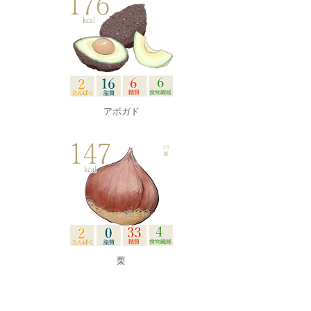
アボガド
栗