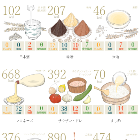
日本酒
味噌
米油
マヨネーズ
サウザン・ドレ
すし酢