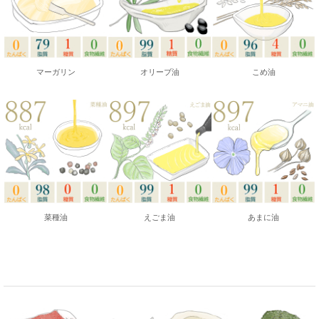
マーガリン
オリーブ油
こめ油
菜種油
えごま油
あまに油