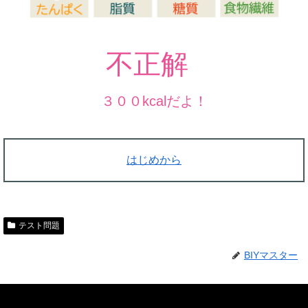
不
正
解
３００kcalだよ！
はじめから
テスト問題
BIYマスター