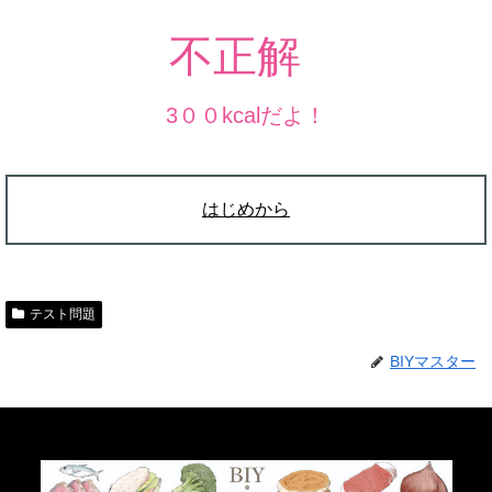
不
正
解
3００kcalだよ！
はじめから
テスト問題
BIYマスター