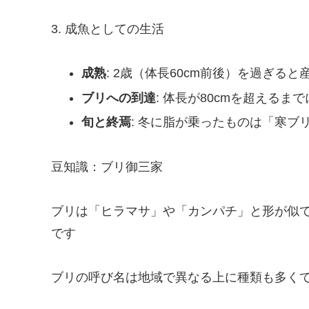
3. 成魚としての生活
成熟
: 2歳（体長60cm前後）を過ぎる
ブリへの到達
: 体長が80cmを超える
旬と終焉
: 冬に脂が乗ったものは「寒
豆知識：ブリ御三家
ブリは「ヒラマサ」や「カンパチ」と形が似
です
ブリの呼び名は地域で異なる上に種類も多く