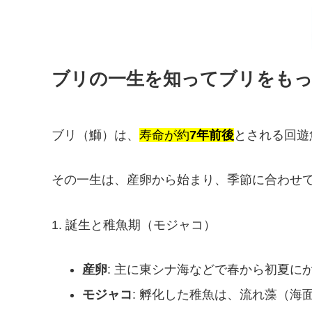
ブリの一生を知ってブリをも
ブリ（鰤）は、
寿命が約
7年前後
とされる回遊
その一生は、産卵から始まり、季節に合わせ
1. 誕生と稚魚期（モジャコ）
産卵
: 主に東シナ海などで春から初夏に
モジャコ
: 孵化した稚魚は、流れ藻（