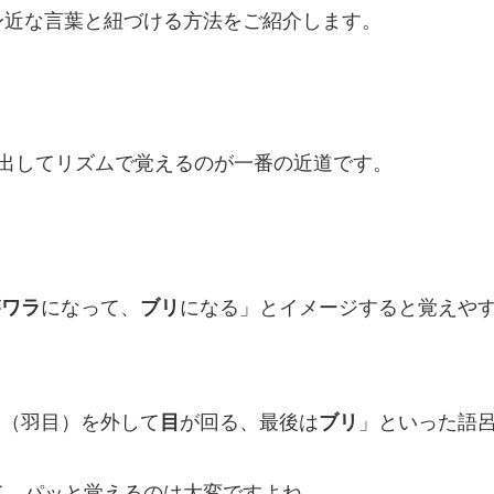
身近な言葉と紐づける方法をご紹介します。
出してリズムで覚えるのが一番の近道です。
が
ワラ
になって、
ブリ
になる」とイメージすると覚えや
メ
（羽目）を外して
目
が回る、最後は
ブリ
」といった語
て、パッと覚えるのは大変ですよね。