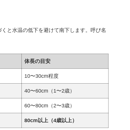
づくと水温の低下を避けて南下します。呼び名
体長の目安
10〜30cm程度
40〜60cm（1〜2歳）
60〜80cm（2〜3歳）
80cm以上（4歳以上）