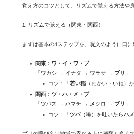
覚え方のコツとして、リズムで覚える方法や
1. リズムで覚える（関東・関西）
まずは基本の4ステップを、呪文のように口に
関東：ワ・イ・ワ・ブ
「
ワ
カシ →
イ
ナダ →
ワ
ラサ →
ブリ
」
コツ：「
若い稲
（わかい・いね）
関西：ツ・ハ・メ・ブ
「
ツ
バス →
ハ
マチ →
メ
ジロ →
ブリ
」
コツ：「
ツバ
（唾）を吐いたら
ハ
ブリの呼び名は地域で異なる上に種類も多く