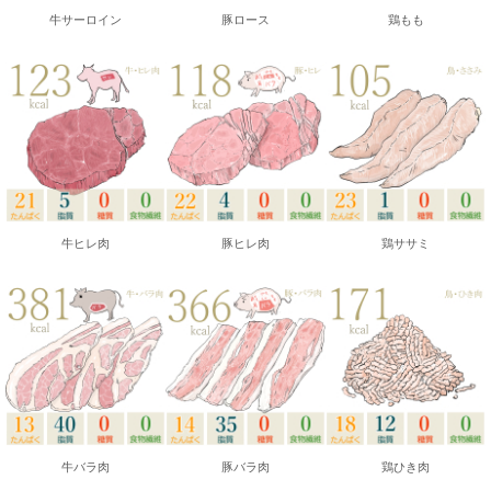
牛サーロイン
豚ロース
鶏もも
牛ヒレ肉
豚ヒレ肉
鶏ササミ
牛バラ肉
豚バラ肉
鶏ひき肉