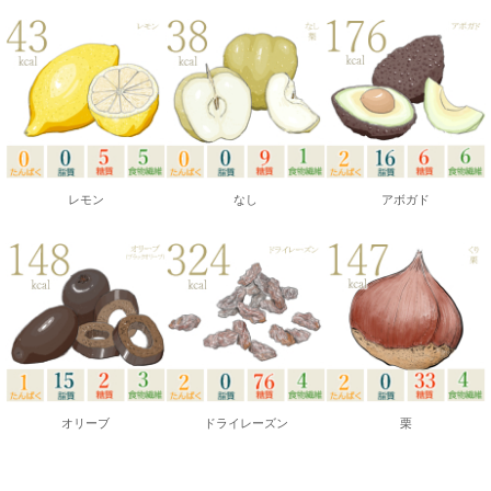
レモン
なし
アボガド
オリーブ
ドライレーズン
栗