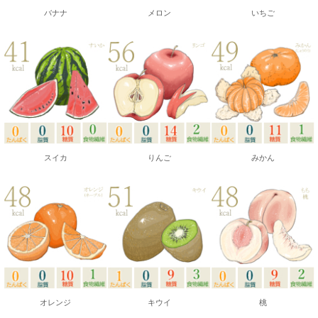
バナナ
メロン
いちご
スイカ
りんご
みかん
オレンジ
キウイ
桃