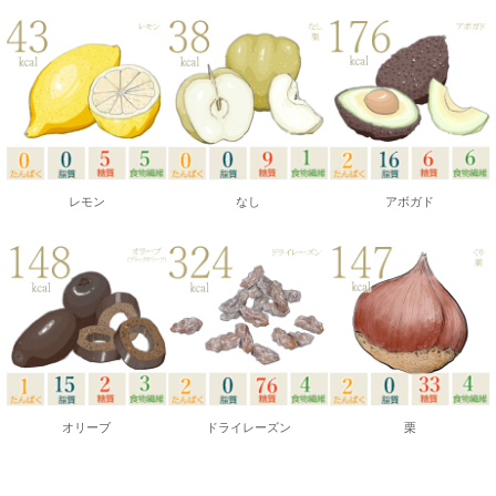
レモン
なし
アボガド
オリーブ
ドライレーズン
栗