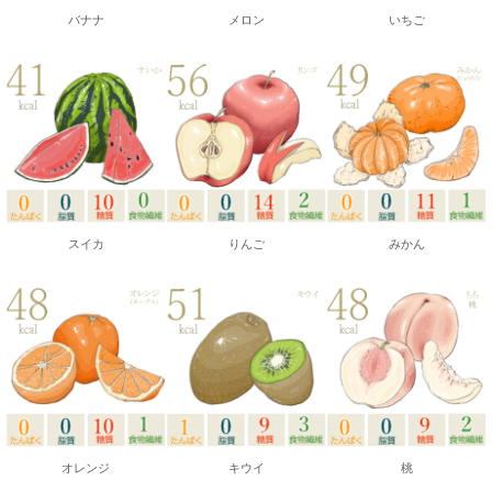
バナナ
メロン
いちご
スイカ
りんご
みかん
オレンジ
キウイ
桃