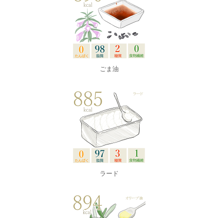
ごま油
ラード