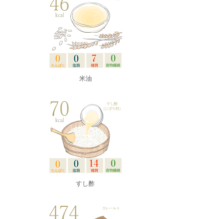
米油
すし酢