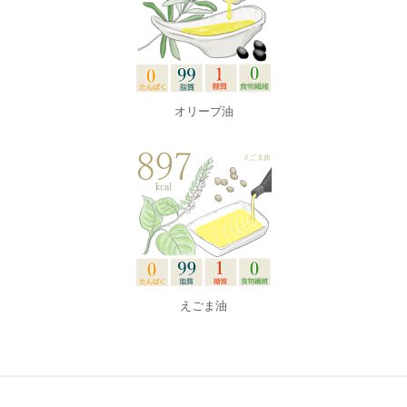
オリーブ油
えごま油