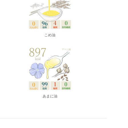
こめ油
あまに油