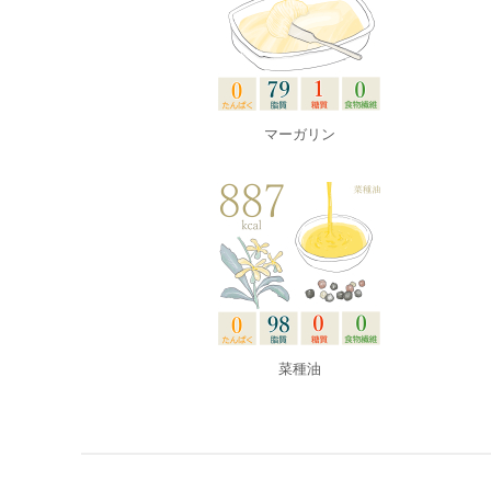
マーガリン
菜種油