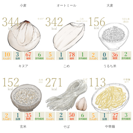
小麦
オートミール
大麦
キヌア
こめ
うるち米
玄米
そば
中華麺