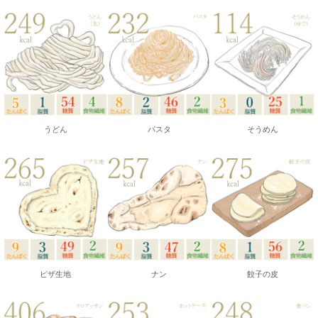
うどん
パスタ
そうめん
ピザ生地
ナン
餃子の皮