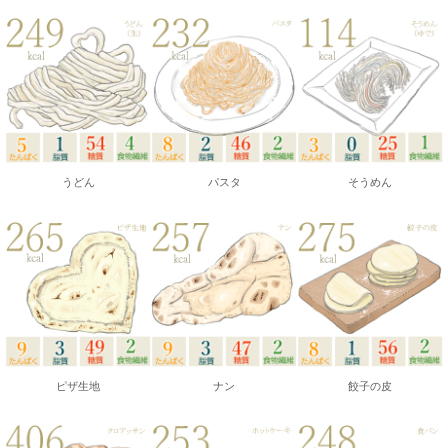
うどん
パスタ
そうめん
ピザ生地
ナン
餃子の皮