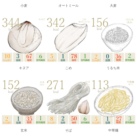
小麦
オートミール
大麦
キヌア
こめ
うるち米
玄米
そば
中華麺