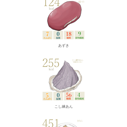
あずき
こし練あん