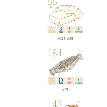
絹ごし豆腐
納豆