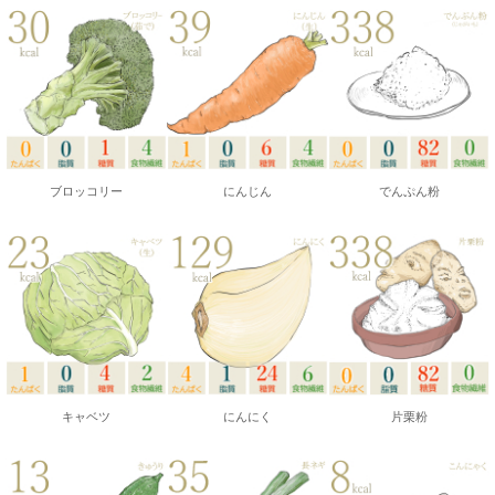
ブロッコリー
にんじん
でんぷん粉
キャベツ
にんにく
片栗粉