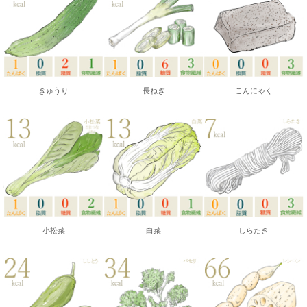
きゅうり
長ねぎ
こんにゃく
小松菜
白菜
しらたき