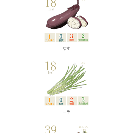
なす
ニラ