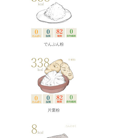
でんぷん粉
片栗粉