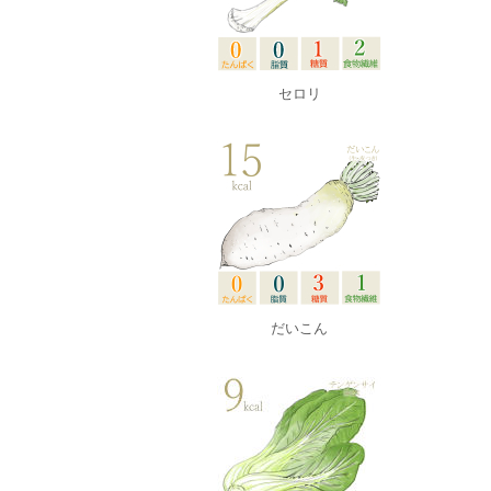
セロリ
だいこん