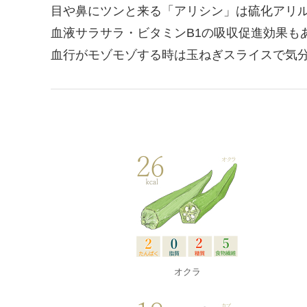
目や鼻にツンと来る「アリシン」は硫化アリ
血液サラサラ・ビタミンB1の吸収促進効果も
血行がモゾモゾする時は玉ねぎスライスで気
オクラ