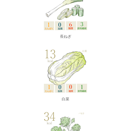
長ねぎ
白菜