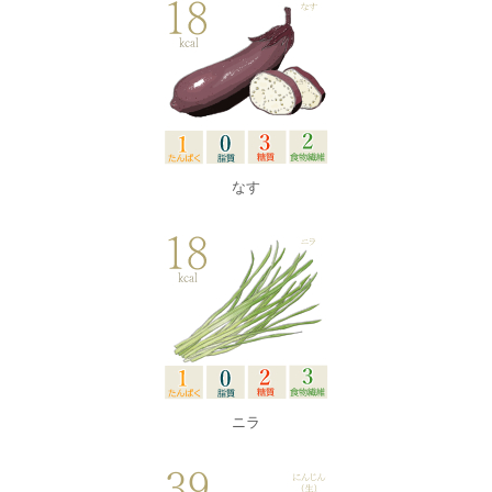
なす
ニラ