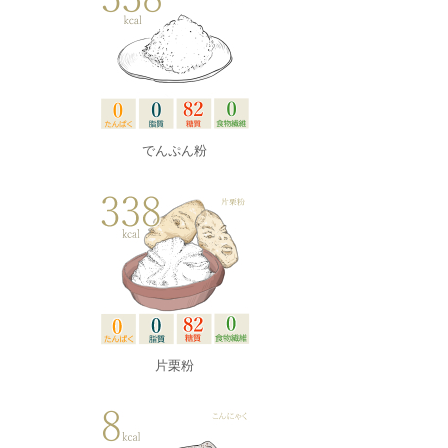
でんぷん粉
片栗粉