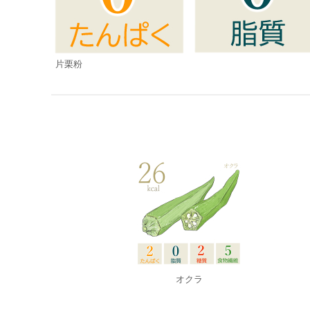
片栗粉
オクラ