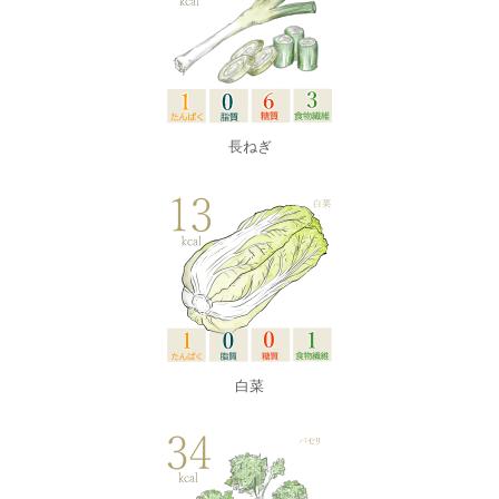
長ねぎ
白菜