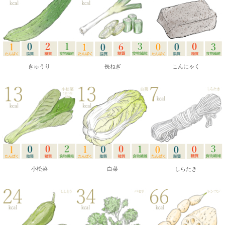
きゅうり
長ねぎ
こんにゃく
小松菜
白菜
しらたき