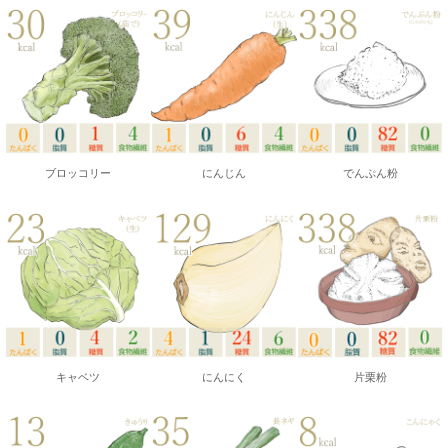
ブロッコリー
にんじん
でんぷん粉
キャベツ
にんにく
片栗粉