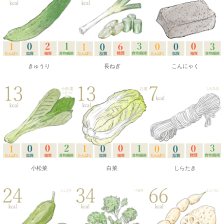
きゅうり
長ねぎ
こんにゃく
小松菜
白菜
しらたき