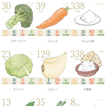
ブロッコリー
にんじん
でんぷん粉
キャベツ
にんにく
片栗粉